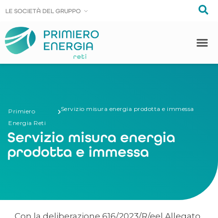
LE SOCIE
LE SOCIE
T
T
À DEL GRUPPO
À DEL GRUPPO
Servizio misura energia prodotta e immessa
Primiero
Energia Reti
Servizio misura energia
prodotta e immessa
Con la deliberazione 616/2023/R/eel Allegato