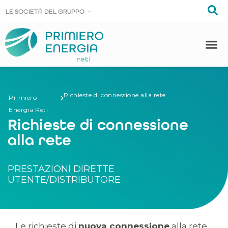
LE SOCIE
LE SOCIE
T
T
À DEL GRUPPO
À DEL GRUPPO
Richieste di connessione alla rete
Primiero
Energia Reti
Richieste di connessione
alla rete
PRESTAZIONI DIRETTE
UTENTE/DISTRIBUTORE
Le richieste di
nuova connessione
alla rete